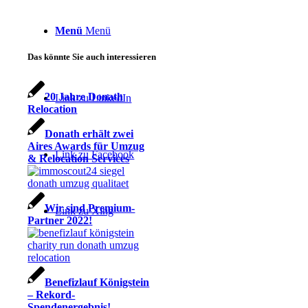
Menü
Menü
Das könnte Sie auch interessieren
20 Jahre Donath
Link zu LinkedIn
Relocation
Donath erhält zwei
Aires Awards für Umzug
Link zu Facebook
& Relocation Services
Wir sind Premium-
Link zu Xing
Partner 2022!
Benefizlauf Königstein
– Rekord-
Spendenergebnis!