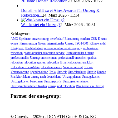
20 Jahre Donath Relocation
20. Mai 2026 - 10:27
Donath erhält zwei Aires Awards für Umzug &
Relocation...
24. März 2026 - 11:14
Was kostet ein Umzug?
2. März 2026 - 10:31
Schlagworte
AMÖ Spediteur
auszeichnung
benefizlauf
Büroumzug
confern
CSR
E-Auto
expats
Firmenumzug
Green
internationaler Umzug
ISO14001
Klimawandel
Königstein
Nachhaltigkeit
professional moving company
professional
relocation
professioneller relocation service
Professioneller Umzug
professionelles Umzugsunternehmen
professionell umziehen
qualität
relocation
relocation agentur
relocation firma
Relocation Frankfurt
Relocation Rhein-Main
relocation service
Seniorenumzug
Soziale
Verantwortung
spendenaktion
Tesla
Umwelt
Umweltschutz
Umzug
Umzug
Frankfurt Main
umzug nach deutschland
Umzug planen
Umzugskosten
Umzugskosten berechnen
Umzugsprofis
Umzugsunternehmen
Umzugsunternehmen Kosten
umzug und relocation
Was kostet ein Umzug
Partner der one-group:
© Copyright (
2026) - DONATH GmbH & Co. KG |