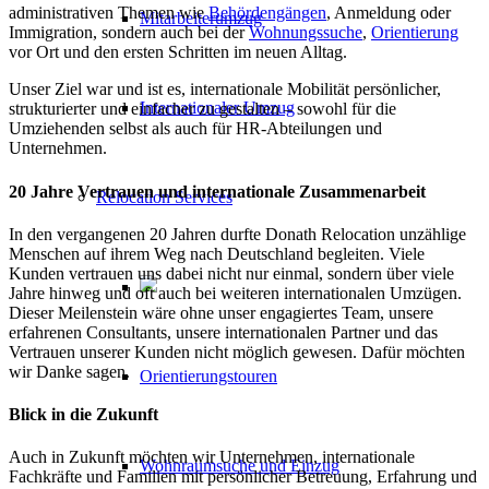
administrativen Themen wie
Behördengängen
, Anmeldung oder
Mitarbeiterumzug
Immigration, sondern auch bei der
Wohnungssuche
,
Orientierung
vor Ort und den ersten Schritten im neuen Alltag.
Unser Ziel war und ist es, internationale Mobilität persönlicher,
Internationaler Umzug
strukturierter und einfacher zu gestalten – sowohl für die
Umziehenden selbst als auch für HR-Abteilungen und
Unternehmen.
20 Jahre Vertrauen und internationale Zusammenarbeit
Relocation Services
In den vergangenen 20 Jahren durfte Donath Relocation unzählige
Menschen auf ihrem Weg nach Deutschland begleiten. Viele
Kunden vertrauen uns dabei nicht nur einmal, sondern über viele
Jahre hinweg und oft auch bei weiteren internationalen Umzügen.
Dieser Meilenstein wäre ohne unser engagiertes Team, unsere
erfahrenen Consultants, unsere internationalen Partner und das
Vertrauen unserer Kunden nicht möglich gewesen. Dafür möchten
wir Danke sagen.
Orientierungstouren
Blick in die Zukunft
Auch in Zukunft möchten wir Unternehmen, internationale
Wohnraumsuche und Einzug
Fachkräfte und Familien mit persönlicher Betreuung, Erfahrung und