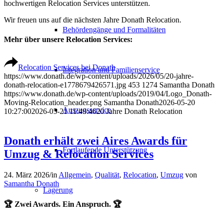
hochwertigen Relocation Services unterstützen.
Wir freuen uns auf die nächsten Jahre Donath Relocation.
Behördengänge und Formalitäten
Mehr über unsere Relocation Services:
Relocation Services bei Donath
Integration und Familienservice
https://www.donath.de/wp-content/uploads/2026/05/20-jahre-
donath-relocation-e1778679426571.jpg
453
1274
Samantha Donath
https://www.donath.de/wp-content/uploads/2019/04/Logo_Donath-
Moving-Relocation_header.png
Samantha Donath
2026-05-20
Auszugsservice
10:27:00
2026-05-21 11:49:46
20 Jahre Donath Relocation
Donath erhält zwei Aires Awards für
Fortlaufende Unterstützung
Umzug & Relocation Services
24. März 2026
/
in
Allgemein
,
Qualität
,
Relocation
,
Umzug
von
Samantha Donath
Lagerung
🏆 Zwei Awards. Ein Anspruch. 🏆