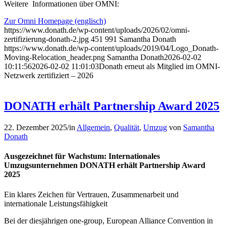
Weitere Informationen über OMNI:
Zur Omni Homepage (englisch)
https://www.donath.de/wp-content/uploads/2026/02/omni-
zertifizierung-donath-2.jpg
451
991
Samantha Donath
https://www.donath.de/wp-content/uploads/2019/04/Logo_Donath-
Moving-Relocation_header.png
Samantha Donath
2026-02-02
10:11:56
2026-02-02 11:01:03
Donath erneut als Mitglied im OMNI-
Netzwerk zertifiziert – 2026
DONATH erhält Partnership Award 2025
22. Dezember 2025
/
in
Allgemein
,
Qualität
,
Umzug
von
Samantha
Donath
Ausgezeichnet für Wachstum: Internationales
Umzugsunternehmen DONATH erhält Partnership Award
2025
Ein klares Zeichen für Vertrauen, Zusammenarbeit und
internationale Leistungsfähigkeit
Bei der diesjährigen one-group, European Alliance Convention in