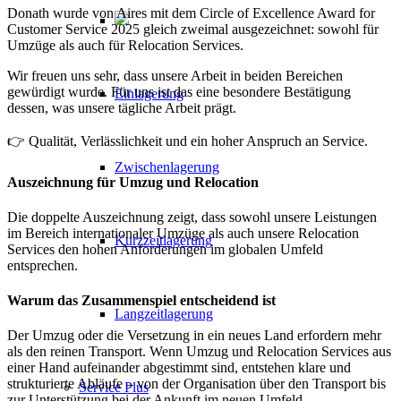
Donath wurde von Aires mit dem Circle of Excellence Award for
Customer Service 2025 gleich zweimal ausgezeichnet: sowohl für
Umzüge als auch für Relocation Services.
Wir freuen uns sehr, dass unsere Arbeit in beiden Bereichen
gewürdigt wurde. Für uns ist das eine besondere Bestätigung
Einlagerung
dessen, was unsere tägliche Arbeit prägt.
👉 Qualität, Verlässlichkeit und ein hoher Anspruch an Service.
Zwischenlagerung
Auszeichnung für Umzug und Relocation
Die doppelte Auszeichnung zeigt, dass sowohl unsere Leistungen
im Bereich internationaler Umzüge als auch unsere Relocation
Kurzzeitlagerung
Services den hohen Anforderungen im globalen Umfeld
entsprechen.
Warum das Zusammenspiel entscheidend ist
Langzeitlagerung
Der Umzug oder die Versetzung in ein neues Land erfordern mehr
als den reinen Transport. Wenn Umzug und Relocation Services aus
einer Hand aufeinander abgestimmt sind, entstehen klare und
strukturierte Abläufe – von der Organisation über den Transport bis
Service Plus
zur Unterstützung bei der Ankunft im neuen Umfeld.