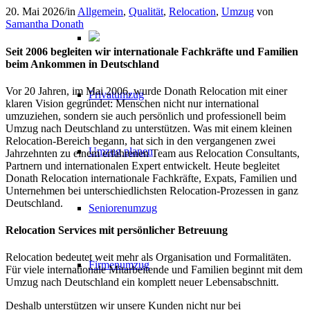
20. Mai 2026
/
in
Allgemein
,
Qualität
,
Relocation
,
Umzug
von
Samantha Donath
Seit 2006 begleiten wir internationale Fachkräfte und Familien
beim Ankommen in Deutschland
Vor 20 Jahren, im Mai 2006, wurde Donath Relocation mit einer
Privatumzug
klaren Vision gegründet: Menschen nicht nur international
umzuziehen, sondern sie auch persönlich und professionell beim
Umzug nach Deutschland zu unterstützen. Was mit einem kleinen
Relocation-Bereich begann, hat sich in den vergangenen zwei
Umzug planen
Jahrzehnten zu einem erfahrenen Team aus Relocation Consultants,
Partnern und internationalen Expert entwickelt. Heute begleitet
Donath Relocation internationale Fachkräfte, Expats, Familien und
Unternehmen bei unterschiedlichsten Relocation-Prozessen in ganz
Deutschland.
Seniorenumzug
Relocation Services mit persönlicher Betreuung
Relocation bedeutet weit mehr als Organisation und Formalitäten.
Firmenumzug
Für viele internationale Mitarbeitende und Familien beginnt mit dem
Umzug nach Deutschland ein komplett neuer Lebensabschnitt.
Deshalb unterstützen wir unsere Kunden nicht nur bei