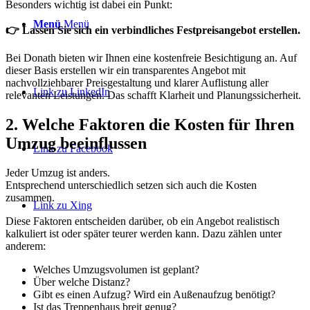
Besonders wichtig ist dabei ein Punkt:
Menü
Menü
👉 Lassen Sie sich ein verbindliches Festpreisangebot erstellen.
Bei Donath bieten wir Ihnen eine kostenfreie Besichtigung an. Auf
dieser Basis erstellen wir ein transparentes Angebot mit
nachvollziehbarer Preisgestaltung und klarer Auflistung aller
Link zu LinkedIn
relevanten Leistungen. Das schafft Klarheit und Planungssicherheit.
2. Welche Faktoren die Kosten für Ihren
Umzug beeinflussen
Link zu Facebook
Jeder Umzug ist anders.
Entsprechend unterschiedlich setzen sich auch die Kosten
zusammen.
Link zu Xing
Diese Faktoren entscheiden darüber, ob ein Angebot realistisch
kalkuliert ist oder später teurer werden kann. Dazu zählen unter
anderem:
Welches Umzugsvolumen ist geplant?
Über welche Distanz?
Gibt es einen Aufzug? Wird ein Außenaufzug benötigt?
Ist das Treppenhaus breit genug?