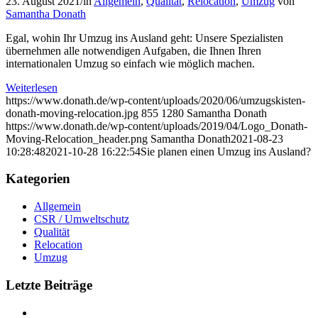
23. August 2021
/
in
Allgemein
,
Qualität
,
Relocation
,
Umzug
von
Samantha Donath
Egal, wohin Ihr Umzug ins Ausland geht: Unsere Spezialisten
übernehmen alle notwendigen Aufgaben, die Ihnen Ihren
internationalen Umzug so einfach wie möglich machen.
Weiterlesen
https://www.donath.de/wp-content/uploads/2020/06/umzugskisten-
donath-moving-relocation.jpg
855
1280
Samantha Donath
https://www.donath.de/wp-content/uploads/2019/04/Logo_Donath-
Moving-Relocation_header.png
Samantha Donath
2021-08-23
10:28:48
2021-10-28 16:22:54
Sie planen einen Umzug ins Ausland?
Kategorien
Allgemein
CSR / Umweltschutz
Qualität
Relocation
Umzug
Letzte Beiträge