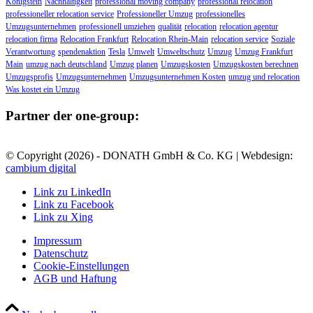
Königstein
Nachhaltigkeit
professional moving company
professional relocation
professioneller relocation service
Professioneller Umzug
professionelles
Umzugsunternehmen
professionell umziehen
qualität
relocation
relocation agentur
relocation firma
Relocation Frankfurt
Relocation Rhein-Main
relocation service
Soziale
Verantwortung
spendenaktion
Tesla
Umwelt
Umweltschutz
Umzug
Umzug Frankfurt
Main
umzug nach deutschland
Umzug planen
Umzugskosten
Umzugskosten berechnen
Umzugsprofis
Umzugsunternehmen
Umzugsunternehmen Kosten
umzug und relocation
Was kostet ein Umzug
Partner der one-group:
© Copyright (
2026) - DONATH GmbH & Co. KG | Webdesign:
cambium digital
Link zu LinkedIn
Link zu Facebook
Link zu Xing
Impressum
Datenschutz
Cookie-Einstellungen
AGB und Haftung