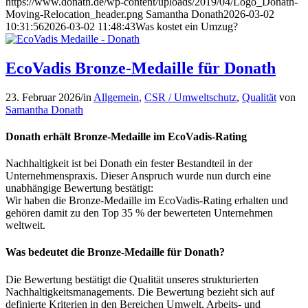
https://www.donath.de/wp-content/uploads/2019/04/Logo_Donath-
Moving-Relocation_header.png
Samantha Donath
2026-03-02
10:31:56
2026-03-02 11:48:43
Was kostet ein Umzug?
EcoVadis Bronze-Medaille für Donath
23. Februar 2026
/
in
Allgemein
,
CSR / Umweltschutz
,
Qualität
von
Samantha Donath
Donath erhält Bronze-Medaille im EcoVadis-Rating
Nachhaltigkeit ist bei Donath ein fester Bestandteil in der
Unternehmenspraxis. Dieser Anspruch wurde nun durch eine
unabhängige Bewertung bestätigt:
Wir haben die Bronze-Medaille im EcoVadis-Rating erhalten und
gehören damit zu den Top 35 % der bewerteten Unternehmen
weltweit.
Was bedeutet die Bronze-Medaille für Donath?
Die Bewertung bestätigt die Qualität unseres strukturierten
Nachhaltigkeitsmanagements. Die Bewertung bezieht sich auf
definierte Kriterien in den Bereichen Umwelt, Arbeits- und