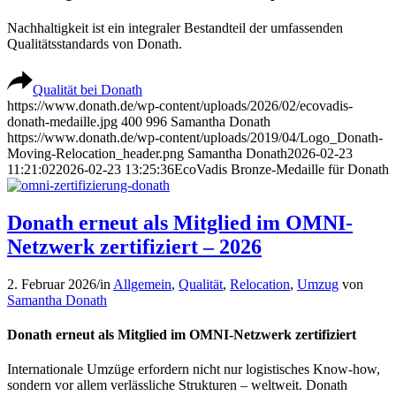
Nachhaltigkeit ist ein integraler Bestandteil der umfassenden
Qualitätsstandards von Donath.
Qualität bei Donath
https://www.donath.de/wp-content/uploads/2026/02/ecovadis-
donath-medaille.jpg
400
996
Samantha Donath
https://www.donath.de/wp-content/uploads/2019/04/Logo_Donath-
Moving-Relocation_header.png
Samantha Donath
2026-02-23
11:21:02
2026-02-23 13:25:36
EcoVadis Bronze-Medaille für Donath
Donath erneut als Mitglied im OMNI-
Netzwerk zertifiziert – 2026
2. Februar 2026
/
in
Allgemein
,
Qualität
,
Relocation
,
Umzug
von
Samantha Donath
Donath erneut als Mitglied im OMNI-Netzwerk zertifiziert
Internationale Umzüge erfordern nicht nur logistisches Know-how,
sondern vor allem verlässliche Strukturen – weltweit. Donath