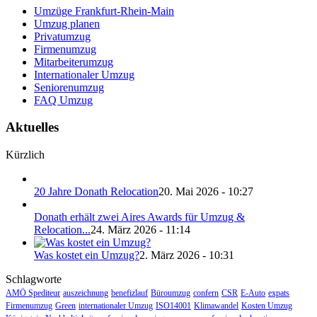
Umzüge Frankfurt-Rhein-Main
Umzug planen
Privatumzug
Firmenumzug
Mitarbeiterumzug
Internationaler Umzug
Seniorenumzug
FAQ Umzug
Aktuelles
Kürzlich
20 Jahre Donath Relocation
20. Mai 2026 - 10:27
Donath erhält zwei Aires Awards für Umzug &
Relocation...
24. März 2026 - 11:14
Was kostet ein Umzug?
2. März 2026 - 10:31
Schlagworte
AMÖ Spediteur
auszeichnung
benefizlauf
Büroumzug
confern
CSR
E-Auto
expats
Firmenumzug
Green
internationaler Umzug
ISO14001
Klimawandel
Kosten Umzug