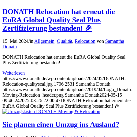
DONATH Relocation hat erneut die
EuRA Global Quality Seal Plus
Zertifizierung bestanden! 🎉
15. Mai 2024
/
in
Allgemein
,
Qualität
,
Relocation
von
Samantha
Donath
DONATH Relocation hat erneut die EuRA Global Quality Seal
Plus Zertifizierung bestanden!
Weiterlesen
https://www.donath.de/wp-content/uploads/2024/05/DONATH-
Relocation-qualityseal.jpg
1706
2531
Samantha Donath
https://www.donath.de/wp-content/uploads/2019/04/Logo_Donath-
Moving-Relocation_header.png
Samantha Donath
2024-05-15
09:46:24
2025-03-26 22:00:47
DONATH Relocation hat erneut die
EuRA Global Quality Seal Plus Zertifizierung bestanden! 🎉
Sie planen einen Umzug ins Ausland?