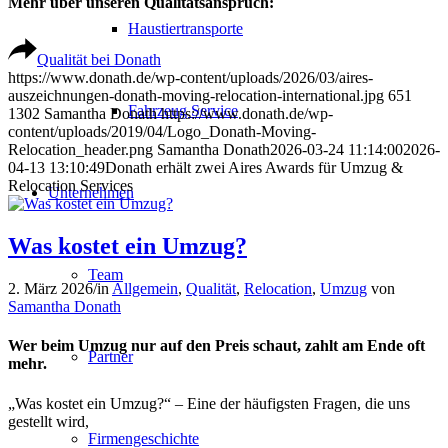
Mehr über unseren Qualitätsanspruch:
Haustiertransporte
Qualität bei Donath
https://www.donath.de/wp-content/uploads/2026/03/aires-
auszeichnungen-donath-moving-relocation-international.jpg
651
Fahrzeug Service
1302
Samantha Donath
https://www.donath.de/wp-
content/uploads/2019/04/Logo_Donath-Moving-
Relocation_header.png
Samantha Donath
2026-03-24 11:14:00
2026-
04-13 13:10:49
Donath erhält zwei Aires Awards für Umzug &
Relocation Services
Unternehmen
Was kostet ein Umzug?
Team
2. März 2026
/
in
Allgemein
,
Qualität
,
Relocation
,
Umzug
von
Samantha Donath
Wer beim Umzug nur auf den Preis schaut, zahlt am Ende oft
Partner
mehr.
„Was kostet ein Umzug?“ – Eine der häufigsten Fragen, die uns
gestellt wird,
Firmengeschichte