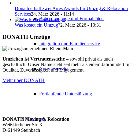
Donath erhält zwei Aires Awards für Umzug & Relocation
Services
24. März 2026 - 11:14
Behördengänge und Formalitäten
Was kostet ein Umzug?
2. März 2026 - 10:31
DONATH Umzüge
Integration und Familienservice
Umziehen ist Vertrauenssache
– sowohl privat als auch
geschäftlich. Unser Name steht seit mehr als einem Jahrhundert für
Auszugsservice
Qualität, Zuverlässigkeit und Engagement.
Mehr über DONATH
Fortlaufende Unterstützung
Lagerung
DONATH Moving & Relocation
Weißkirchener Str. 3
D-61449 Steinbach