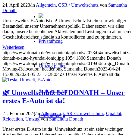
24. April 2023
/
in
Allgemein
,
CSR / Umweltschutz
von
Samantha
Donath
Unser zweites E-Auto ist da! Umweltschutz ist ein sehr wichtiger
Bestandteil unserer Unternehmenspolitik. Daher setzen wir alles
daran, unsere betrieblichen Aktivitäten und Leistungen in all unseren
Geschäftsbereichen ständig zu kontrollieren und zu optimieren.
Privatumzug
Weiterlesen
https://www.donath.de/wp-content/uploads/2023/04/umweltschutz-
donath-e-auto-hyundai-ioniq.jpg
1054
1800
Samantha Donath
https://www.donath.de/wp-content/uploads/2019/04/Logo_Donath-
Umzug planen
Moving-Relocation_header.png
Samantha Donath
2023-04-24
15:08:29
2023-05-23 13:28:04
🌿 Unser zweites E-Auto ist da!
Seniorenumzug
🌿 Umweltschutz bei DONATH – Unser
erstes E-Auto ist da!
21. Februar 2023
/
in
Allgemein
,
CSR / Umweltschutz
,
Qualität
,
Firmenumzug
Relocation
,
Umzug
von
Samantha Donath
Unser erstes E-Auto ist da! Umweltschutz ist ein sehr wichtiger
Bestandteil unserer Unternehmenspolitik. Daher setzen wir alles