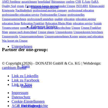
AMÖ Spediteur
auszeichnung
benefizlauf
Büroumzug
confern
CSR
E-Auto
EuRA
Quality Seal
expats
Firmenumzug
Green
internationaler Umzug
ISO14001
Klimawandel
Haustiertransporte
Königstein
Nachhaltigkeit
professional moving company
professional relocation
professioneller relocation service
Professioneller Umzug
professionelles
Umzugsunternehmen
professionell umziehen
qualität
relocation
relocation agentur
relocation firma
Relocation Frankfurt
Relocation Rhein-Main
relocation service
Soziale
Fahrzeug Service
Verantwortung
spendenaktion
Tesla
Umwelt
Umweltschutz
Umzug
Umzug Frankfurt
Main
umzug nach deutschland
Umzug planen
Umzugskosten
Umzugskosten berechnen
Umzugsprofis
Umzugsunternehmen
Umzugsunternehmen Kosten
umzug und relocation
Was kostet ein Umzug
Unternehmen
Partner der one-group:
© Copyright (
2026) - DONATH GmbH & Co. KG | Webdesign:
Team
cambium digital
Link zu LinkedIn
Link zu Facebook
Link zu Xing
Partner
Impressum
Datenschutz
Cookie-Einstellungen
AGB und Haftung
Firmengeschichte