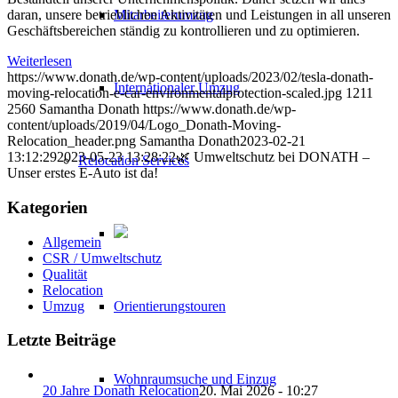
Mitarbeiterumzug
daran, unsere betrieblichen Aktivitäten und Leistungen in all unseren
Geschäftsbereichen ständig zu kontrollieren und zu optimieren.
Weiterlesen
https://www.donath.de/wp-content/uploads/2023/02/tesla-donath-
Internationaler Umzug
moving-relocation-e-car-environmentalprotection-scaled.jpg
1211
2560
Samantha Donath
https://www.donath.de/wp-
content/uploads/2019/04/Logo_Donath-Moving-
Relocation_header.png
Samantha Donath
2023-02-21
13:12:29
2023-05-23 13:28:22
🌿 Umweltschutz bei DONATH –
Relocation Services
Unser erstes E-Auto ist da!
Kategorien
Allgemein
CSR / Umweltschutz
Qualität
Relocation
Umzug
Orientierungstouren
Letzte Beiträge
Wohnraumsuche und Einzug
20 Jahre Donath Relocation
20. Mai 2026 - 10:27