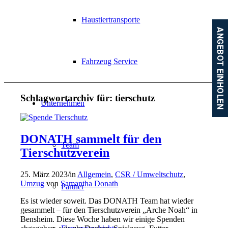
Haustiertransporte
ANGEBOT EINHOLEN
Fahrzeug Service
Schlagwortarchiv für:
tierschutz
Unternehmen
DONATH sammelt für den
Team
Tierschutzverein
25. März 2023
/
in
Allgemein
,
CSR / Umweltschutz
,
Umzug
von
Samantha Donath
Partner
Es ist wieder soweit. Das DONATH Team hat wieder
gesammelt – für den Tierschutzverein „Arche Noah“ in
Bensheim. Diese Woche haben wir einige Spenden