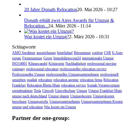
20 Jahre Donath Relocation
20. Mai 2026 - 10:27
Donath erhält zwei Aires Awards für Umzug &
Relocation...
24. März 2026 - 11:14
Was kostet ein Umzug?
2. März 2026 - 10:31
Schlagworte
AMÖ Spediteur
auszeichnung
benefizlauf
Büroumzug
confern
CSR
E-Auto
expats
Firmenumzug
Green
Immobilienscout24
internationaler Umzug
ISO14001
Klimawandel
Königstein
Nachhaltigkeit
professional moving
company
professional relocation
professioneller relocation service
Professioneller Umzug
professionelles Umzugsunternehmen
professionell
umziehen
qualität
relocation
relocation agentur
relocation firma
Relocation
Frankfurt
Relocation Rhein-Main
relocation service
Soziale Verantwortung
spendenaktion
Tesla
Umwelt
Umweltschutz
Umzug
Umzug Frankfurt Main
umzug nach deutschland
Umzug planen
Umzugskosten
Umzugskosten
berechnen
Umzugsprofis
Umzugsunternehmen
Umzugsunternehmen Kosten
umzug und relocation
Was kostet ein Umzug
Partner der one-group: