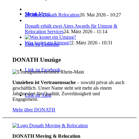
Menü
Menü
20 Jahre Donath Relocation
20. Mai 2026 - 10:27
Donath erhält zwei Aires Awards für Umzug &
Relocation Services
24. März 2026 - 11:14
Was kostet ein Umzug?
2. März 2026 - 10:31
Link zu LinkedIn
DONATH Umzüge
Link zu Facebook
Umziehen ist Vertrauenssache
– sowohl privat als auch
geschäftlich. Unser Name steht seit mehr als einem
Jahrhundert für Qualität, Zuverlässigkeit und
Link zu Xing
Engagement.
Mehr über DONATH
DONATH Moving & Relocation