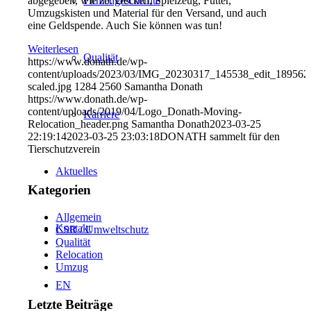
Firmengeschichte
abgegeben, wie zb: Decken, Spielzeug, Futter,
Umzugskisten und Material für den Versand, und auch
eine Geldspende. Auch Sie können was tun!
Weiterlesen
Qualität
https://www.donath.de/wp-
content/uploads/2023/03/IMG_20230317_145538_edit_189562
scaled.jpg
1284
2560
Samantha Donath
https://www.donath.de/wp-
content/uploads/2019/04/Logo_Donath-Moving-
Karriere
Relocation_header.png
Samantha Donath
2023-03-25
22:19:14
2023-03-25 23:03:18
DONATH sammelt für den
Tierschutzverein
Aktuelles
Kategorien
Allgemein
Kontakt
CSR / Umweltschutz
Qualität
Relocation
Umzug
EN
Letzte Beiträge